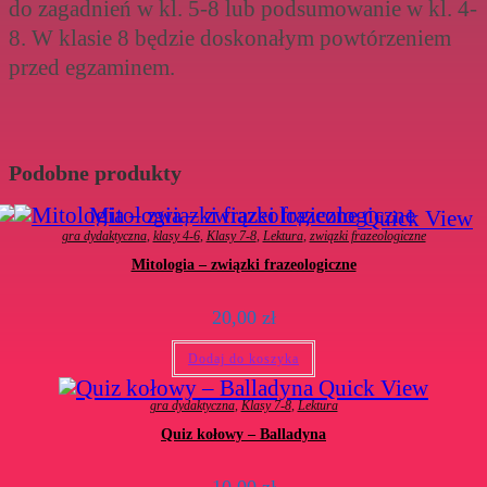
do zagadnień w kl. 5-8 lub podsumowanie w kl. 4-
8. W klasie 8 będzie doskonałym powtórzeniem
przed egzaminem.
Podobne produkty
Quick View
gra dydaktyczna
,
klasy 4-6
,
Klasy 7-8
,
Lektura
,
związki frazeologiczne
Mitologia – związki frazeologiczne
20,00
zł
Dodaj do koszyka
Quick View
gra dydaktyczna
,
Klasy 7-8
,
Lektura
Quiz kołowy – Balladyna