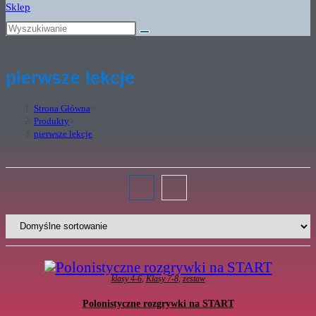
Sklep
pierwsze lekcje
Strona Główna
>
Produkty
>
pierwsze lekcje
klasy 4-6
,
Klasy 7-8
,
zestaw
Polonistyczne rozgrywki na START