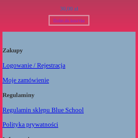
30,00
zł
Dodaj do koszyka
Zakupy
Logowanie / Rejestracja
Moje zamówienie
Regulaminy
Regulamin sklepu Blue School
Polityka prywatności