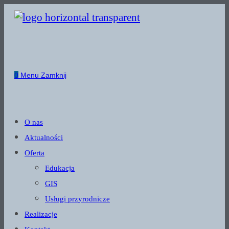
Skip
to
content
0
Menu
Zamknij
O nas
Aktualności
Oferta
Edukacja
GIS
Usługi przyrodnicze
Realizacje