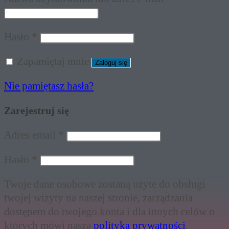
Wymagane
Hasło
*
Zapamiętaj mnie
Zaloguj się
Nie pamiętasz hasła?
Zarejestruj się
Wymagane
Adres email
*
Wymagane
Hasło
*
Twoje dane osobowe zostaną użyte do obsługi
twojej wizyty na naszej stronie, zarządzania
dostępem do twojego konta i dla innych celów o
których mówi nasza
polityka prywatności
.