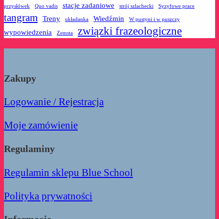
stacje zadaniowe
przysłówek
Quo vadis
strój szlachecki
Syzyfowe prace
tangram
Treny
Wiedźmin
układanka
W pustyni i w puszczy
związki frazeologiczne
wypowiedzenia
Zemsta
Zakupy
Logowanie / Rejestracja
Moje zamówienie
Regulaminy
Regulamin sklepu Blue School
Polityka prywatności