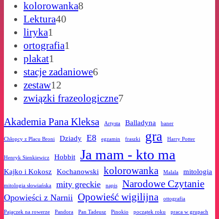
produktów
8
kolorowanka
8
40
produktów
Lektura
40
1
produktów
liryka
1
produkt
1
ortografia
1
1
produkt
plakat
1
produkt
6
stacje zadaniowe
6
12
produktów
zestaw
12
produktów
7
związki frazeologiczne
7
produktów
Akademia Pana Kleksa
Balladyna
Artysta
baner
gra
E8
Dziady
Chłopcy z Placu Broni
egzamin
fraszki
Harry Potter
Ja mam - kto ma
Hobbit
Henryk Sienkiewicz
kolorowanka
Kajko i Kokosz
Kochanowski
mitologia
Malala
Narodowe Czytanie
mity greckie
mitologia słowiańska
napis
Opowieść wigilijna
Opowieści z Narnii
ottografia
Pajączek na rowerze
Pandora
Pan Tadeusz
Pinokio
początek roku
praca w grupach