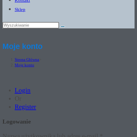
Kontakt
Sklep
Moje konto
Strona Główna
>
Moje konto
Login
Or
Register
Logowanie
Wymagane
Nazwa użytkownika lub adres e-mail
*