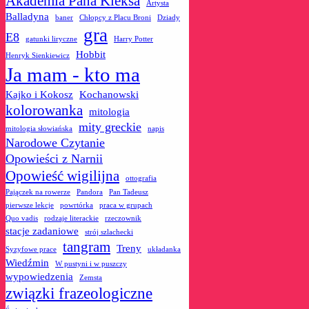
Akademia Pana Kleksa
Artysta
Balladyna
baner
Chłopcy z Placu Broni
Dziady
gra
E8
gatunki liryczne
Harry Potter
Hobbit
Henryk Sienkiewicz
Ja mam - kto ma
Kajko i Kokosz
Kochanowski
kolorowanka
mitologia
mity greckie
mitologia słowiańska
napis
Narodowe Czytanie
Opowieści z Narnii
Opowieść wigilijna
ottografia
Pajączek na rowerze
Pandora
Pan Tadeusz
pierwsze lekcje
powrtórka
praca w grupach
Quo vadis
rodzaje literackie
rzeczownik
stacje zadaniowe
strój szlachecki
tangram
Treny
Syzyfowe prace
układanka
Wiedźmin
W pustyni i w puszczy
wypowiedzenia
Zemsta
związki frazeologiczne