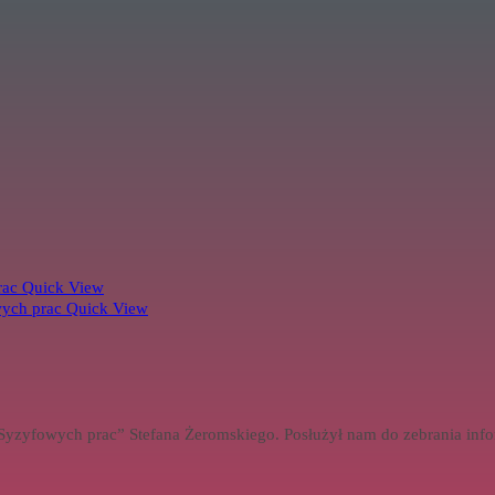
Quick View
Quick View
Syzyfowych prac” Stefana Żeromskiego. Posłużył nam do zebrania inf