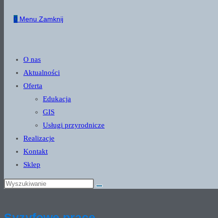
website
0
Menu
Zamknij
search
O nas
Aktualności
Oferta
Edukacja
GIS
Usługi przyrodnicze
Realizacje
Kontakt
Sklep
Syzyfowe prace