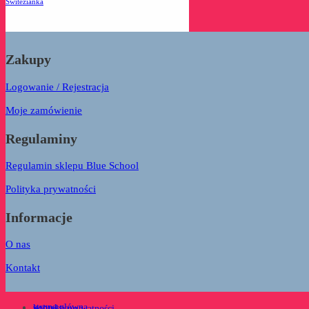
Świtezianka
Zakupy
Logowanie / Rejestracja
Moje zamówienie
Regulaminy
Regulamin sklepu Blue School
Polityka prywatności
Informacje
O nas
Kontakt
strona główna
kontakt
polityka prywatności