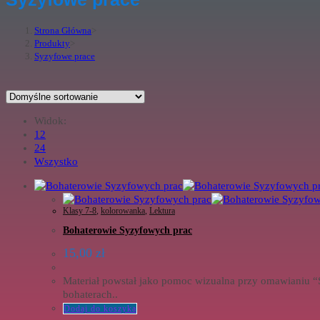
Strona Główna
>
Produkty
>
Syzyfowe prace
Widok:
12
24
Wszystko
Klasy 7-8
,
kolorowanka
,
Lektura
Bohaterowie Syzyfowych prac
15,00
zł
Materiał powstał jako pomoc wizualna przy omawianiu “
bohaterach..
Dodaj do koszyka