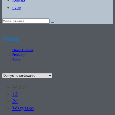
Kontakt
Sklep
Treny
Strona Główna
>
Produkty
>
Treny
Widok:
12
24
Wszystko