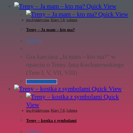
Quick View
Quick View
gra dydaktyczna
,
Klasy 7-8
,
Lektura
Treny – Ja mam – kto ma?
5,00
zł
Gra karciana „Ja mam – kto ma?” w
oparciu o Treny Jana Kochanowskiego
(Tren I, V, VII, VIII)
Dodaj do koszyka
Quick View
Quick
View
gra dydaktyczna
,
Klasy 7-8
,
Lektura
Treny – kostka z symbolami
5,00
zł