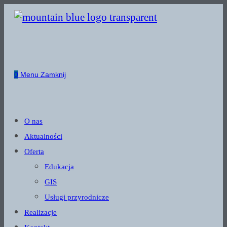
Skip
to
content
0
Menu
Zamknij
O nas
Aktualności
Oferta
Edukacja
GIS
Usługi przyrodnicze
Realizacje