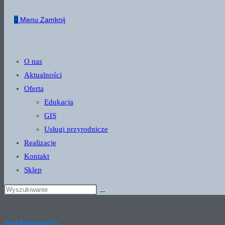
website
0
Menu
Zamknij
search
O nas
Aktualności
Oferta
Edukacja
GIS
Usługi przyrodnicze
Realizacje
Kontakt
Sklep
mitologia