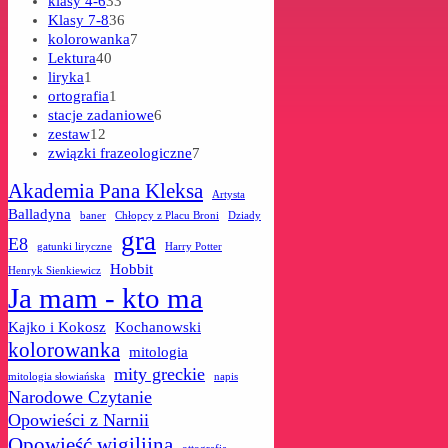
klasy 4-6
33
produkty
36
Klasy 7-8
36
produktów
7
kolorowanka
7
40
produktów
Lektura
40
1
produktów
liryka
1
produkt
1
ortografia
1
produkt
6
stacje zadaniowe
6
12
produktów
zestaw
12
produktów
7
związki frazeologiczne
7
produktów
Akademia Pana Kleksa
Artysta
Balladyna
baner
Chłopcy z Placu Broni
Dziady
gra
E8
gatunki liryczne
Harry Potter
Hobbit
Henryk Sienkiewicz
Ja mam - kto ma
Kajko i Kokosz
Kochanowski
kolorowanka
mitologia
mity greckie
mitologia słowiańska
napis
Narodowe Czytanie
Opowieści z Narnii
Opowieść wigilijna