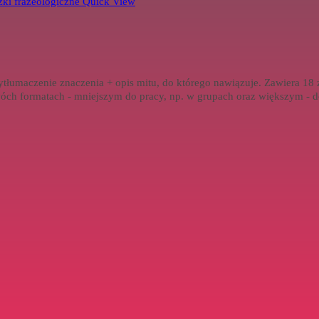
Quick View
wytłumaczenie znaczenia + opis mitu, do którego nawiązuje. Zawiera 1
óch formatach - mniejszym do pracy, np. w grupach oraz większym - d