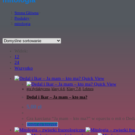
Strona Główna
>
Produkty
>
mitologia
Widok:
12
24
Wszystko
Quick View
Quick View
gra dydaktyczna
,
klasy 4-6
,
Klasy 7-8
,
Lektura
Dedal i Ikar – Ja mam – kto ma?
5,00
zł
Gra karciana “Ja mam – kto ma?” w oparciu o mit o Dedal
Dodaj do koszyka