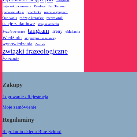
ottografia
Pajączek na rowerze
Pandora
Pan Tadeusz
pierwsze lekcje
powrtórka
praca w grupach
Quo vadis
rodzaje literackie
rzeczownik
stacje zadaniowe
strój szlachecki
tangram
Treny
Syzyfowe prace
układanka
Wiedźmin
W pustyni i w puszczy
wypowiedzenia
Zemsta
związki frazeologiczne
Świtezianka
Zakupy
Logowanie / Rejestracja
Moje zamówienie
Regulaminy
Regulamin sklepu Blue School