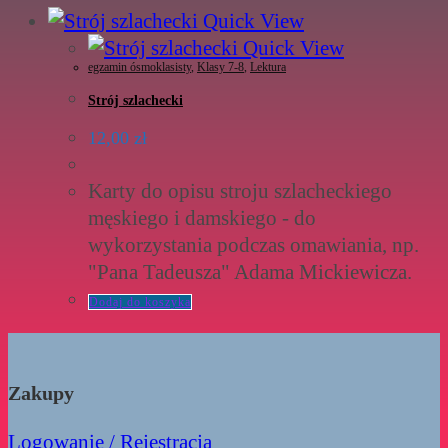
Quick View
Quick View
egzamin ósmoklasisty
,
Klasy 7-8
,
Lektura
Strój szlachecki
12,00
zł
Karty do opisu stroju szlacheckiego
męskiego i damskiego - do
wykorzystania podczas omawiania, np.
"Pana Tadeusza" Adama Mickiewicza.
Dodaj do koszyka
Zakupy
Logowanie / Rejestracja