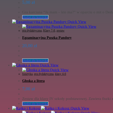
5,00
zł
Gra karciana “Ja mam – kto ma?” w oparciu o mit o Dedal
Dodaj do koszyka
Quick View
Quick View
gra dydaktyczna
,
Klasy 7-8
,
zestaw
Egzaminacyjna Puszka Pandory
20,00
zł
Dodaj do koszyka
Quick View
Quick View
fonetyka
,
gra dydaktyczna
,
klasy 4-6
Głoska a litera
7,00
zł
Zestaw dla klasy IV szkoły podstawowej. Zawiera fiszki 
Dodaj do koszyka
Quick View
Quick View