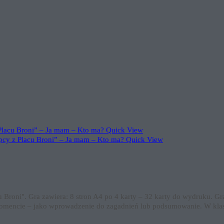
Quick View
Quick View
acu Broni". Gra zawiera: 8 stron A4 po 4 karty – 32 karty do wydruku. 
omencie – jako wprowadzenie do zagadnień lub podsumowanie. W kla