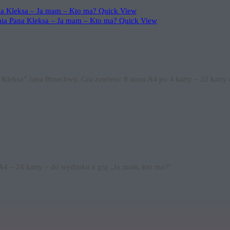
Quick View
Quick View
a Kleksa" Jana Brzechwy. Gra zawiera: 8 stron A4 po 4 karty – 32 kart
 A4 – 24 karty – do wydruku z grą „Ja mam, kto ma?”