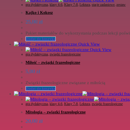
gra dydaktyczna
,
klasy 4-6
,
Klasy 7-8
,
Lektura
,
stacje zadaniowe
,
zestaw
Kajko i Kokosz
25,00
zł
Pakiet materiałów do wykorzystania podczas lekcji pośw
Dodaj do koszyka
Quick View
Quick View
gra dydaktyczna
,
związki frazeologiczne
Miłość – związki frazeologiczne
5,00
zł
Związki frazeologiczne związane z miłością
Dodaj do koszyka
gra dydaktyczna
,
klasy 4-6
,
Klasy 7-8
,
Lektura
,
związki frazeologiczne
Mitologia – związki frazeologiczne
20,00
zł