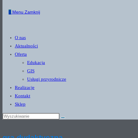
website
0
Menu
Zamknij
search
O nas
Aktualności
Oferta
Edukacja
GIS
Usługi przyrodnicze
Realizacje
Kontakt
Sklep
gra dydaktyczna