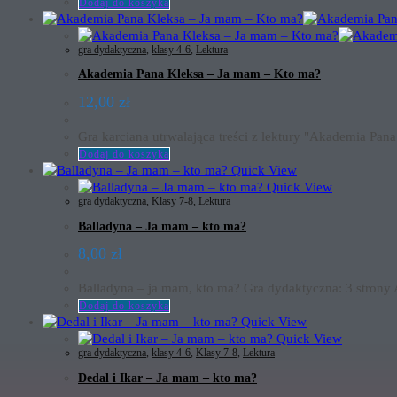
Dodaj do koszyka
gra dydaktyczna
,
klasy 4-6
,
Lektura
Akademia Pana Kleksa – Ja mam – Kto ma?
12,00
zł
Gra karciana utrwalająca treści z lektury "Akademia Pan
Dodaj do koszyka
Quick View
Quick View
gra dydaktyczna
,
Klasy 7-8
,
Lektura
Balladyna – Ja mam – kto ma?
8,00
zł
Balladyna – ja mam, kto ma? Gra dydaktyczna: 3 strony
Dodaj do koszyka
Quick View
Quick View
gra dydaktyczna
,
klasy 4-6
,
Klasy 7-8
,
Lektura
Dedal i Ikar – Ja mam – kto ma?