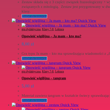
Zestaw składa się z 3 części: związek frazeologiczny + 
związanych z mitologią. Zestaw jest przygotowany w dw
klasy.
Dodaj do koszyka
Quick View
Quick View
gra dydaktyczna
,
Klasy 7-8
,
Lektura
Opowieść wigilijna – Ja mam – kto ma?
8,00
zł
Gra typu Ja mam – kto ma sprawdzająca wiadomości z „O
Dodaj do koszyka
Quick View
Quick View
gra dydaktyczna
,
Klasy 7-8
,
Lektura
Opowieść wigilijna – tangram
5,00
zł
Materiał zawiera tangram w kształcie świecy sprawdzają
Dodaj do koszyka
Quick View
Quick View