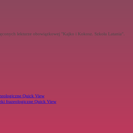
ięconych lekturze obowiązkowej "Kajko i Kokosz. Szkoła Latania".
Quick View
Quick View