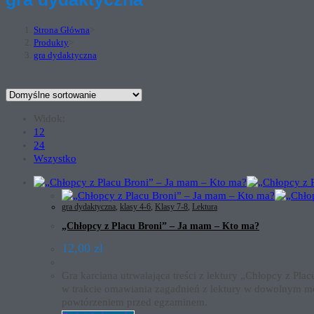
Strona Główna
>
Produkty
>
gra dydaktyczna
Widok:
12
24
Wszystko
gra dydaktyczna
,
klasy 4-6
,
Klasy 7-8
,
Lektura
„Chłopcy z Placu Broni” – Ja mam – Kto ma?
12,00
zł
Gra karciana utrwalająca treści z lektury „Chłopcy z Pl
w trakcie omawiania zagadnień z lektury w dowolnym m
powtórzeniem przed egzaminem.