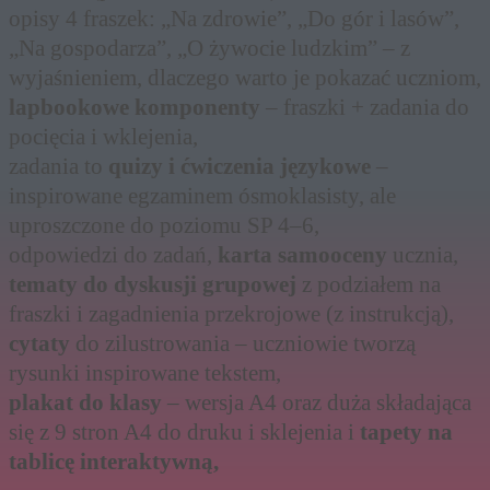
opisy 4 fraszek: „Na zdrowie”, „Do gór i lasów”,
„Na gospodarza”, „O żywocie ludzkim” – z
wyjaśnieniem, dlaczego warto je pokazać uczniom,
lapbookowe komponenty
– fraszki + zadania do
pocięcia i wklejenia,
zadania to
quizy i ćwiczenia językowe
–
inspirowane egzaminem ósmoklasisty, ale
uproszczone do poziomu SP 4–6,
odpowiedzi do zadań,
karta samooceny
ucznia,
tematy do dyskusji grupowej
z podziałem na
fraszki i zagadnienia przekrojowe (z instrukcją),
cytaty
do zilustrowania – uczniowie tworzą
rysunki inspirowane tekstem,
plakat do klasy
– wersja A4 oraz duża składająca
się z 9 stron A4 do druku i sklejenia i
tapety na
tablicę interaktywną,