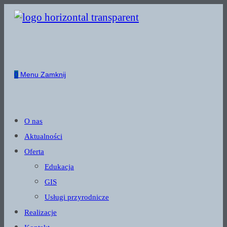
Skip
to
content
0
Menu
Zamknij
O nas
Aktualności
Oferta
Edukacja
GIS
Usługi przyrodnicze
Realizacje