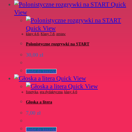
Quick
View
Quick View
klasy 4-6
,
Klasy 7-8
,
zestaw
Polonistyczne rozgrywki na START
30,00
zł
Dodaj do koszyka
Quick View
Quick View
fonetyka
,
gra dydaktyczna
,
klasy 4-6
Głoska a litera
7,00
zł
Dodaj do koszyka