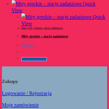
Quick
View
Quick
View
klasy 4-6
,
Lektura
,
stacje zadaniowe
Mity greckie – stacje zadaniowe
16,00
zł
Dodaj do koszyka
Zakupy
Logowanie / Rejestracja
Moje zamówienie