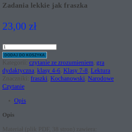
Zadania lekkie jak fraszka
23,00
zł
ilość
Zadania
DODAJ DO KOSZYKA
lekkie
Kategorii:
czytanie ze zrozumieniem
,
gra
jak
dydaktyczna
,
klasy 4-6
,
Klasy 7-8
,
Lektura
fraszka
Znaczniki:
fraszki
,
Kochanowski
,
Narodowe
Czytanie
Opis
Opis
Materiał (plik PDF, 38 stron) zawiera: