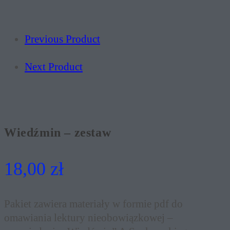
Previous Product
Next Product
Wiedźmin – zestaw
18,00
zł
Pakiet zawiera materiały w formie pdf do
omawiania lektury nieobowiązkowej –