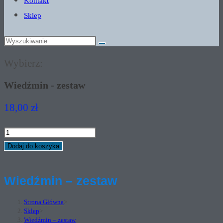
Kontakt
Sklep
Wybierz:
Wiedźmin - zestaw
18,00
zł
ilość
Wiedźmin
Dodaj do koszyka
-
zestaw
Wiedźmin – zestaw
Strona Główna
>
Sklep
>
Wiedźmin – zestaw