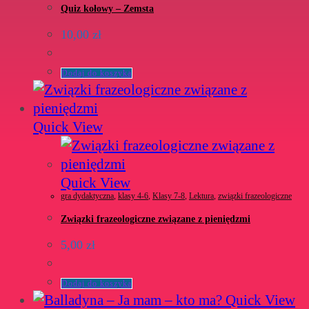
Quiz kołowy – Zemsta
10,00
zł
Dodaj do koszyka
Quick View
Quick View
gra dydaktyczna
,
klasy 4-6
,
Klasy 7-8
,
Lektura
,
związki frazeologiczne
Związki frazeologiczne związane z pieniędzmi
5,00
zł
Dodaj do koszyka
Quick View