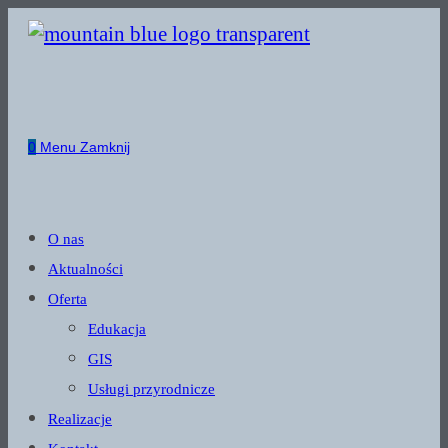
Skip
to
content
0
Menu
Zamknij
O nas
Aktualności
Oferta
Edukacja
GIS
Usługi przyrodnicze
Realizacje