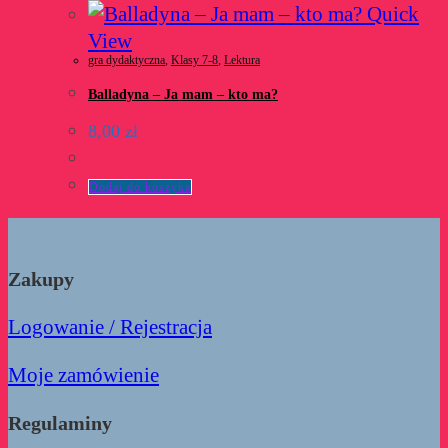
Quick
View
gra dydaktyczna
,
Klasy 7-8
,
Lektura
Balladyna – Ja mam – kto ma?
8,00
zł
Dodaj do koszyka
Zakupy
Logowanie / Rejestracja
Moje zamówienie
Regulaminy