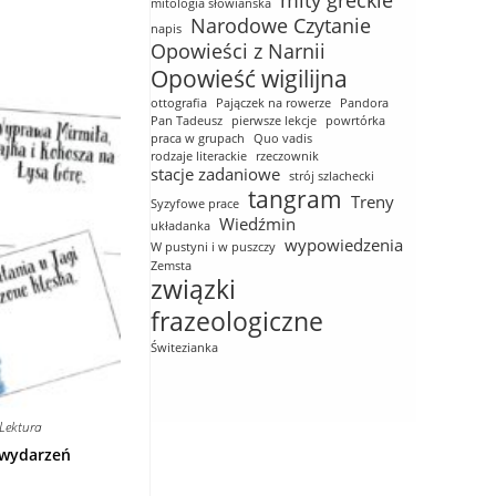
mity greckie
mitologia słowiańska
Narodowe Czytanie
napis
Opowieści z Narnii
Opowieść wigilijna
ottografia
Pajączek na rowerze
Pandora
Pan Tadeusz
pierwsze lekcje
powrtórka
praca w grupach
Quo vadis
rodzaje literackie
rzeczownik
stacje zadaniowe
strój szlachecki
tangram
Treny
Syzyfowe prace
Wiedźmin
układanka
wypowiedzenia
W pustyni i w puszczy
Zemsta
związki
frazeologiczne
Świtezianka
Lektura
 wydarzeń