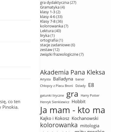
gra dydaktyczna
27
Gramatyka
4
klasy 1-3
2
klasy 4-6
33
Klasy 7-8
36
kolorowanka
7
Lektura
40
liryka
1
ortografia
1
stacje zadaniowe
6
zestaw
12
związki frazeologiczne
7
Akademia Pana Kleksa
Balladyna
Artysta
baner
E8
Chłopcy z Placu Broni
Dziady
gra
gatunki liryczne
Harry Potter
ię, co ten
Hobbit
Henryk Sienkiewicz
y Pinokia.
Ja mam - kto ma
Kajko i Kokosz
Kochanowski
kolorowanka
mitologia