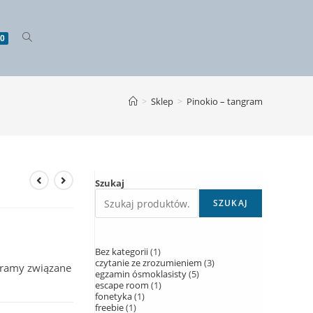
0
>
Sklep
>
Pinokio – tangram
Szukaj
SZUKAJ
Bez kategorii
1
czytanie ze zrozumieniem
3
ngramy związane
egzamin ósmoklasisty
5
escape room
1
fonetyka
1
freebie
1