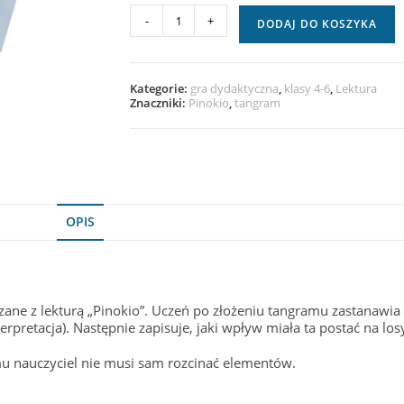
-
+
DODAJ DO KOSZYKA
Kategorie:
gra dydaktyczna
,
klasy 4-6
,
Lektura
Znaczniki:
Pinokio
,
tangram
OPIS
zane z lekturą „Pinokio”. Uczeń po złożeniu tangramu zastanawia s
rpretacja). Następnie zapisuje, jaki wpływ miała ta postać na los
mu nauczyciel nie musi sam rozcinać elementów.