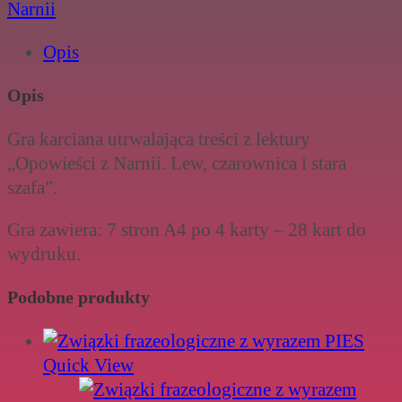
-
Narnii
Ja
Opis
mam
-
Opis
Kto
ma?
Gra karciana utrwalająca treści z lektury
„Opowieści z Narnii. Lew, czarownica i stara
szafa”.
Gra zawiera: 7 stron A4 po 4 karty – 28 kart do
wydruku.
Podobne produkty
Quick View