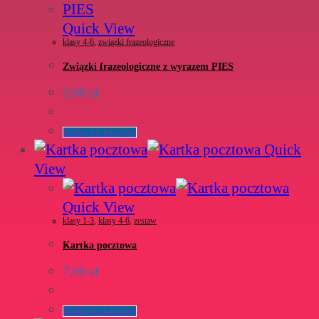
Quick View
klasy 4-6
,
związki frazeologiczne
Związki frazeologiczne z wyrazem PIES
5,00
zł
Dodaj do koszyka
Quick
View
Quick View
klasy 1-3
,
klasy 4-6
,
zestaw
Kartka pocztowa
7,00
zł
Dodaj do koszyka