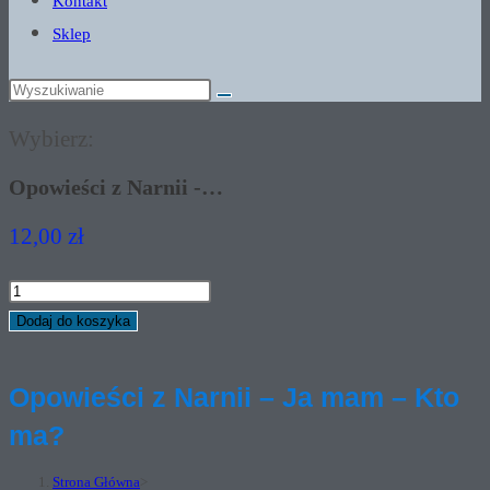
Kontakt
Sklep
Wybierz:
Opowieści z Narnii -…
12,00
zł
ilość
Opowieści
Dodaj do koszyka
z
Narnii
Opowieści z Narnii – Ja mam – Kto
-
ma?
Ja
mam
Strona Główna
>