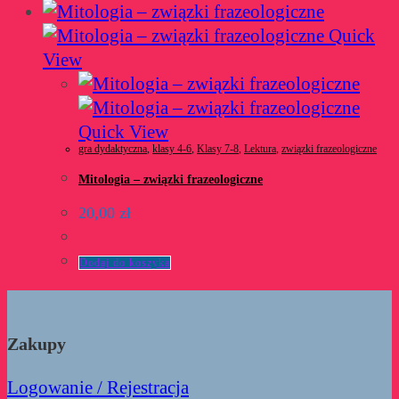
Quick
View
Quick View
gra dydaktyczna
,
klasy 4-6
,
Klasy 7-8
,
Lektura
,
związki frazeologiczne
Mitologia – związki frazeologiczne
20,00
zł
Dodaj do koszyka
Zakupy
Logowanie / Rejestracja