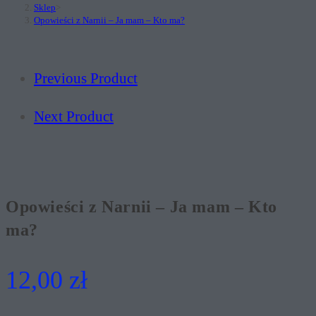
-
Sklep
>
Kto
Opowieści z Narnii – Ja mam – Kto ma?
ma?
Previous Product
Next Product
Opowieści z Narnii – Ja mam – Kto
ma?
12,00
zł