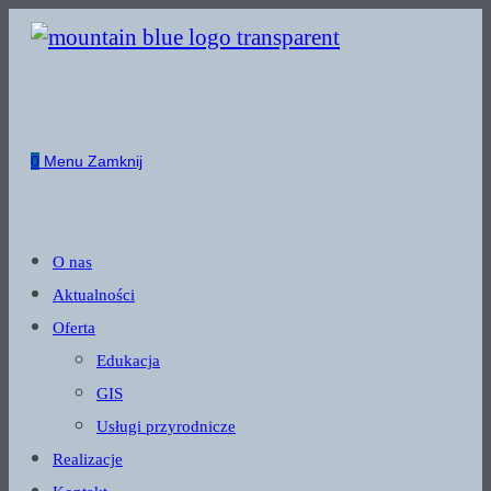
Skip
to
content
0
Menu
Zamknij
O nas
Aktualności
Oferta
Edukacja
GIS
Usługi przyrodnicze
Realizacje