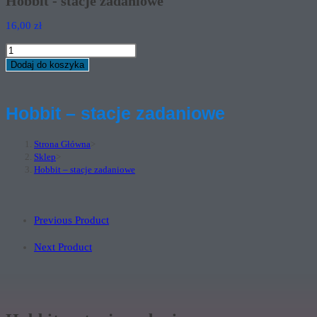
Hobbit - stacje zadaniowe
16,00
zł
ilość
Hobbit
Dodaj do koszyka
-
stacje
zadaniowe
Hobbit – stacje zadaniowe
Strona Główna
>
Sklep
>
Hobbit – stacje zadaniowe
Previous Product
Next Product