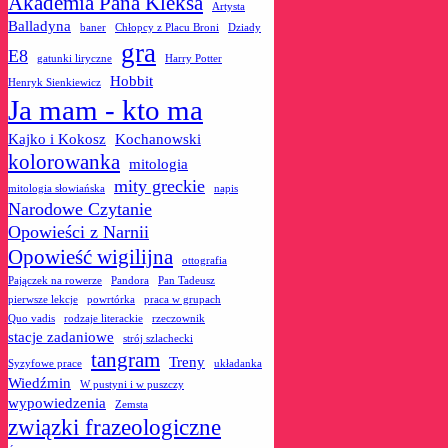
Akademia Pana Kleksa
Artysta
Balladyna
baner
Chłopcy z Placu Broni
Dziady
gra
E8
gatunki liryczne
Harry Potter
Hobbit
Henryk Sienkiewicz
Ja mam - kto ma
Kajko i Kokosz
Kochanowski
kolorowanka
mitologia
mity greckie
mitologia słowiańska
napis
Narodowe Czytanie
Opowieści z Narnii
Opowieść wigilijna
ottografia
Pajączek na rowerze
Pandora
Pan Tadeusz
pierwsze lekcje
powrtórka
praca w grupach
Quo vadis
rodzaje literackie
rzeczownik
stacje zadaniowe
strój szlachecki
tangram
Treny
Syzyfowe prace
układanka
Wiedźmin
W pustyni i w puszczy
wypowiedzenia
Zemsta
związki frazeologiczne