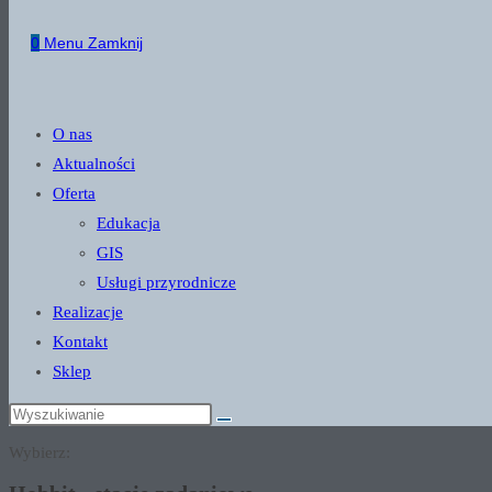
website
0
Menu
Zamknij
search
O nas
Aktualności
Oferta
Edukacja
GIS
Usługi przyrodnicze
Realizacje
Kontakt
Sklep
Wybierz: