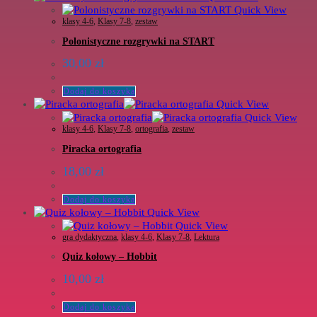
Quick View
klasy 4-6
,
Klasy 7-8
,
zestaw
Polonistyczne rozgrywki na START
30,00
zł
Dodaj do koszyka
Quick View
Quick View
klasy 4-6
,
Klasy 7-8
,
ortografia
,
zestaw
Piracka ortografia
18,00
zł
Dodaj do koszyka
Quick View
Quick View
gra dydaktyczna
,
klasy 4-6
,
Klasy 7-8
,
Lektura
Quiz kołowy – Hobbit
10,00
zł
Dodaj do koszyka