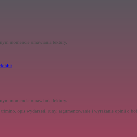
olnym momencie omawiania lektury.
Hobbit
olnym momencie omawiania lektury.
 trimino, opis wydarzeń, runy, argumentowanie i wyrażanie opinii o bo