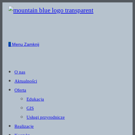
Skip
to
content
0
Menu
Zamknij
O nas
Aktualności
Oferta
Edukacja
GIS
Usługi przyrodnicze
Realizacje