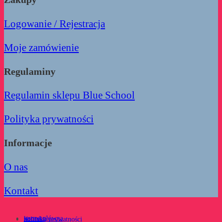
Logowanie / Rejestracja
Moje zamówienie
Regulaminy
Regulamin sklepu Blue School
Polityka prywatności
Informacje
O nas
Kontakt
strona główna
kontakt
polityka prywatności