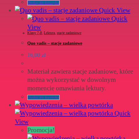
Dodaj do koszyka
Quick View
Quick
View
Klasy 7-8
,
Lektura
,
stacje zadaniowe
Quo vadis – stacje zadaniowe
16,00
zł
Materiał zawiera stacje zadaniowe, które
można wykorzystać w dowolnym
momencie omawiania lektury.
Dodaj do koszyka
Quick
View
Promocja!