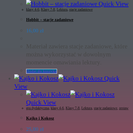
Quick View
klasy 4-6
,
Klasy 7-8
,
Lektura
,
stacje zadaniowe
Hobbit – stacje zadaniowe
16,00
zł
Materiał zawiera stacje zadaniowe, które
można wykorzystać w dowolnym
momencie omawiania lektury.
Dodaj do koszyka
Quick
View
Quick View
gra dydaktyczna
,
klasy 4-6
,
Klasy 7-8
,
Lektura
,
stacje zadaniowe
,
zestaw
Kajko i Kokosz
25,00
zł