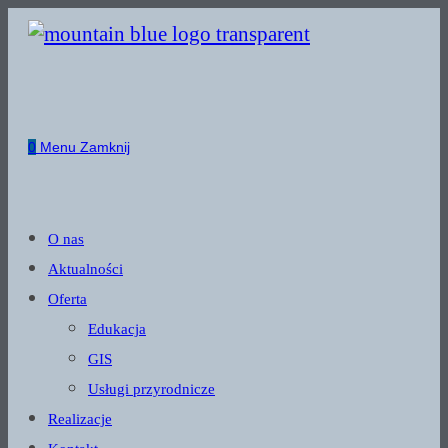
Skip
to
content
0
Menu
Zamknij
O nas
Aktualności
Oferta
Edukacja
GIS
Usługi przyrodnicze
Realizacje