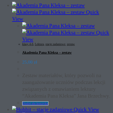
Quick
View
Quick
View
klasy 4-6
,
Lektura
,
stacje zadaniowe
,
zestaw
Akademia Pana Kleksa – zestaw
25,00
zł
Zestaw materiałów, który pozwoli na
zaangażowanie uczniów podczas lekcji
związanych z omawianiem lektury
“Akademia Pana Kleksa” Jana Brzechwy.
Dodaj do koszyka
Quick View